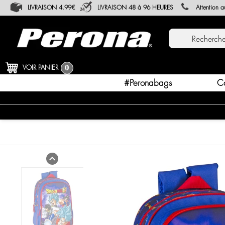
LIVRAISON 4.99€
LIVRAISON 48 à 96 HEURES
Attention 
VOIR PANIER
0
#peronabags
C
expand_less