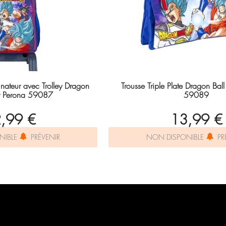
inateur avec Trolley Dragon
Trousse Triple Plate Dragon Bal
er Perona 59087
59089
,99 €
13,99 €
NIBLE
PRÉVENIR
NON DISPONIBLE
PR