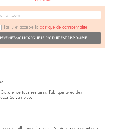
J'ai lu et accepte la
politique de confidentialité
.
PRÉVENEZ-MOI LORSQUE LE PRODUIT EST DISPONIBLE
b>!
 Goku et de tous ses amis. Fabriqué avec des
Super Saiyan Blue.
 grande taille avec fermeture éclair, espace avant avec