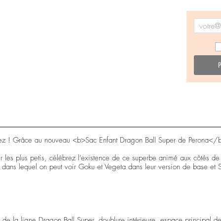
férez ! Grâce au nouveau <b>Sac Enfant Dragon Ball Super de Perona</
 les plus petis, célébrez l’existence de ce superbe animé aux côtés de
l dans lequel on peut voir Goku et Vegeta dans leur version de base et 
e la ligne Dragon Ball Super, doublure intérieure, espace principal de