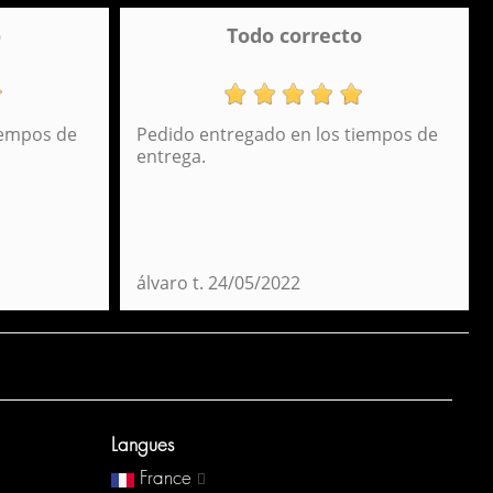
o
Todo correcto
iempos de
Pedido entregado en los tiempos de
entrega.
álvaro t.
24/05/2022
Langues
France