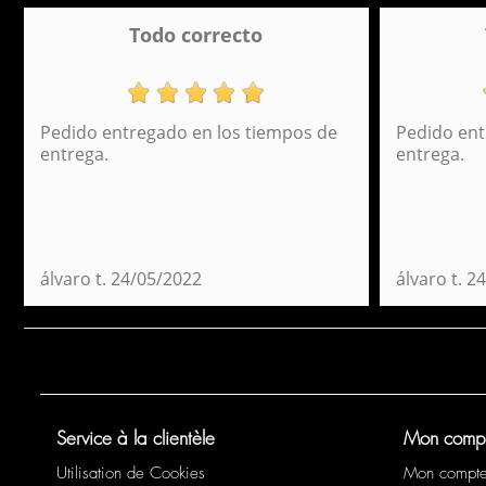
Todo correcto
Pedido entregado en los tiempos de
Pedido ent
entrega.
entrega.
álvaro t.
24/05/2022
álvaro t.
24
Service à la clientèle
Mon comp
Utilisation de Cookies
Mon compt