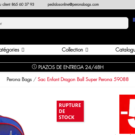
au client 865 60 37 93
pedidosonline@peronabags.com
Collection
atégories
Catalog
PLAZOS DE ENTREGA 24/48H
Perona Bags
Sac Enfant Dragon Ball Super Perona 59088
RUPTURE
DE
STOCK