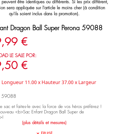
s peuvent être identiques ou différents. Si les prix diffèrent,
ion sera appliquée sur l'article le moins cher (à condition
qu'ils soient inclus dans la promotion).
fant Dragon Ball Super Perona 59088
,99 €
DAD LE SALE POR:
,50 €
:
Longueur 11.00 x Hauteur 37.00 x Largeur
: 59088
sac et faites-le avec la force de vos héros préférez !
ouveau <b>Sac Enfant Dragon Ball Super de
>!
(plus détails et mesures)
ÉPUISÉ
close