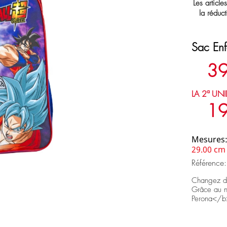
Les article
la réduct
Sac En
39
LA 2ª UNI
19
Mesures
29.00 cm
Référence
Changez de 
Grâce au n
Perona</b