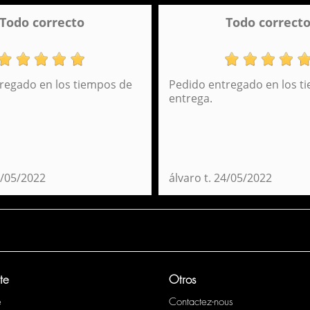
Todo correcto
Todo correct
regado en los tiempos de
Pedido entregado en los t
entrega.
/05/2022
álvaro t.
24/05/2022
te
Otros
e
Contactez-nous