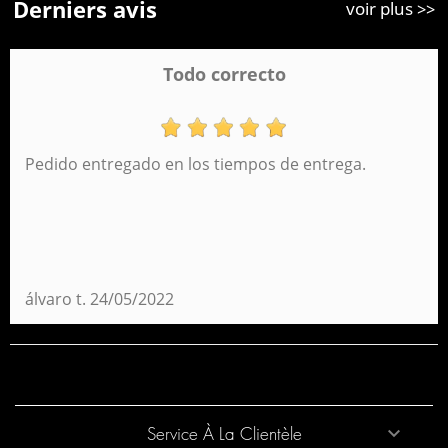
Derniers avis
voir plus >>
Todo correcto
Pedido entregado en los tiempos de entrega.
álvaro t.
24/05/2022
Service À La Clientèle
