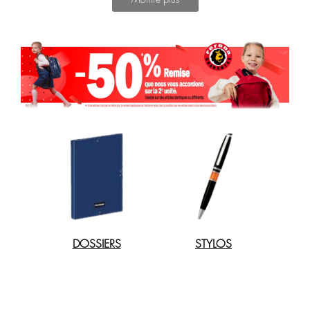
Les
produits Perona
sont une garantie de qualité et de style. Trouvez
des articles pour tous les âges et toutes les étapes, parcourez notre
vaste gamme sur le web et trouvez tout ce que vous cherchez pour
toute la famille. Des
sacs à dos pour enfants
aux
sacs à dos de
travail
,
des
sacs de voyage
aux
sacs de sport
et bien d'autres idées
encore. Visitez notre vaste assortiment en ligne et trouvez le cadeau
idéal, l'article que vous recherchez pour améliorer votre vie
quotidienne et d'innombrables autres articles de la plus haute qualité
et à des prix avantageux.
DOSSIERS
STYLOS