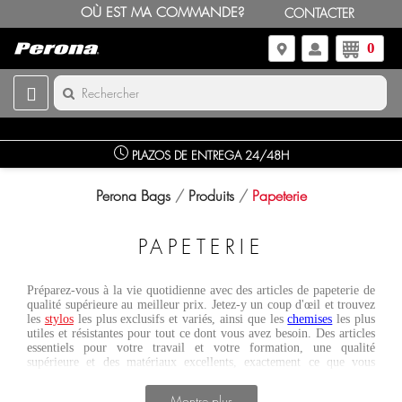
OÙ EST MA COMMANDE?
CONTACTER
0
PLAZOS DE ENTREGA 24/48H
Perona Bags
Produits
Papeterie
PAPETERIE
Préparez-vous à la vie quotidienne avec des articles de papeterie de
qualité supérieure au meilleur prix. Jetez-y un coup d'œil et trouvez
les
stylos
les plus exclusifs et variés, ainsi que les
chemises
les plus
utiles et résistantes pour tout ce dont vous avez besoin. Des articles
essentiels pour votre travail et votre formation, une qualité
supérieure et des matériaux excellents, exactement ce que vous
recherchez pour votre étape professionnelle et de formation la plus
importante dans la vie.
Montre plus