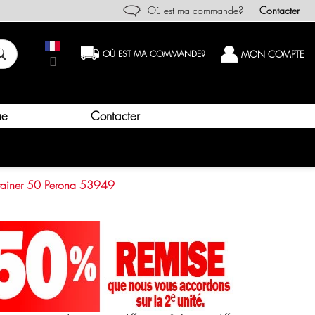
Où est ma commande?
Contacter
MON COMPTE
OÙ EST MA COMMANDE?
Contacter
ue
ainer 50 Perona 53949