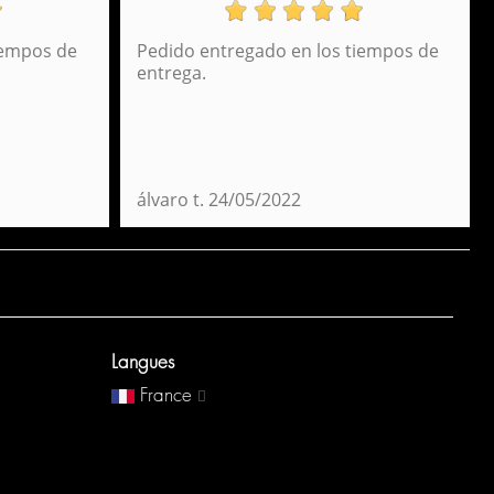
iempos de
Pedido entregado en los tiempos de
Sac à dos sport à LED Perona 57279
entrega.
56,95 €
álvaro t.
24/05/2022
Langues
France