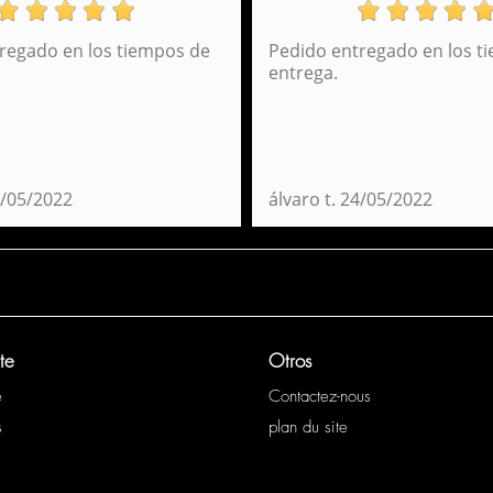
regado en los tiempos de
Pedido entregado en los t
Perona Scotland Daypack 51845
entrega.
31,95 €
/05/2022
álvaro t.
24/05/2022
te
Otros
e
Contactez-nous
s
plan du site