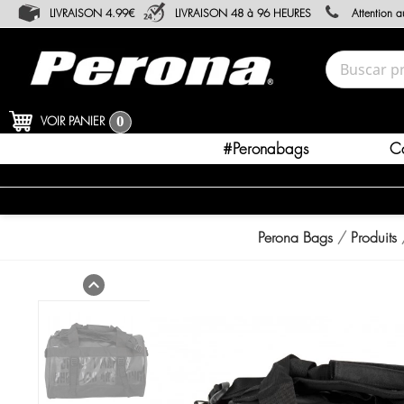
LIVRAISON 4.99€
LIVRAISON 48 à 96 HEURES
Attention 
VOIR PANIER
0
#peronabags
C
Perona Bags
Produits
expand_less