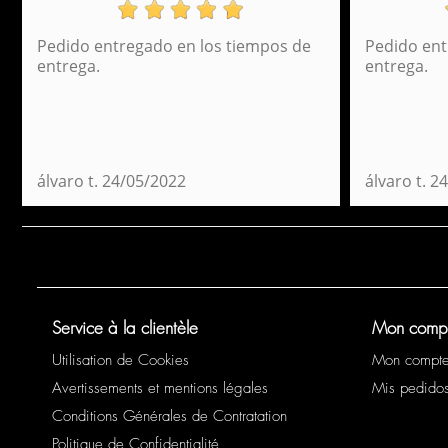
Pedido entregado en los tiempos de
Pedido ent
Perona Oasis Daypack Oasis Backpack 54354
entrega.
entrega.
40,95 €
álvaro t.
24/05/2022
álvaro t.
24
Service à la clientèle
Mon comp
Utilisation de Cookies
Mon compt
Avertissements et mentions légales
Mis pedido
Conditions Générales de Contratation
Politique de Confidentialité