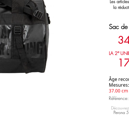
Les article
la réduct
Sac de
34
LA 2ª UNI
17
Âge rec
Mesures
37.00 cm
Référence
Découvrez
Perona 