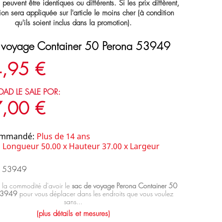
s peuvent être identiques ou différents. Si les prix diffèrent,
ion sera appliquée sur l'article le moins cher (à condition
qu'ils soient inclus dans la promotion).
 voyage Container 50 Perona 53949
,95 €
DAD LE SALE POR:
,00 €
ommandé:
Plus de 14 ans
:
Longueur 50.00 x Hauteur 37.00 x Largeur
: 53949
 la commodité d'avoir le
sac de voyage Perona Container 50
53949
pour vous déplacer dans les endroits que vous voulez
sans...
(plus détails et mesures)