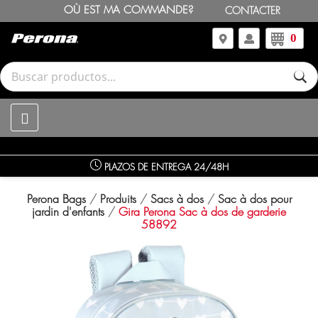
OÙ EST MA COMMANDE?
CONTACTER
0
PLAZOS DE ENTREGA 24/48H
Perona Bags
Produits
Sacs à dos
Sac à dos pour
jardin d'enfants
Gira Perona Sac à dos de garderie
58892