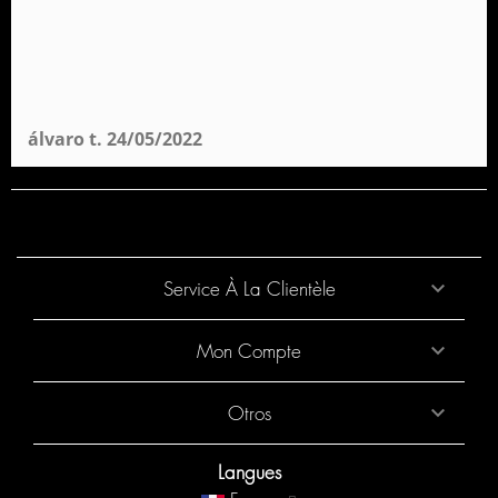
Sac à Dos avec Roues de Crèche Avengers
Higer Perona 58520
19,95 €
álvaro t.
24/05/2022
Service À La Clientèle

Mon Compte

Otros

Sac à Dos avec Roues pour Crèche Minnie Lady
Langues
Perona 58441